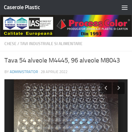
Caserole Plastic
Skip to content
CHESE
/
TAVI INDUSTRIALE SI ALIMENTARE
Tava 54 alveole M4445, 96 alveole M8043
BY
ADMINISTRATOR
·
28 APRILIE 2022