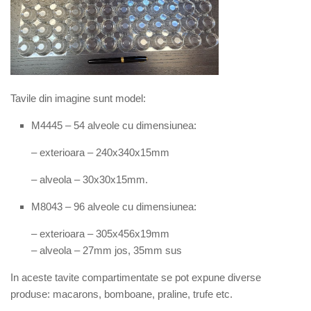
Tav
ile
din imagine
sunt
mode
l:
M4445 – 54 alveole cu dimensiunea:
– exterioara – 240x340x15mm
– alveola – 30x30x15mm.
M8043 – 96 alveole cu dimensiunea:
– exterioara – 305x456x19mm
– alveola – 27mm jos, 35mm sus
In acest
e
tavit
e
compartimentat
e
se pot expune diverse
produse: macarons, bomboane, praline, trufe etc.