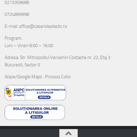
0213359688
0724899998
E-mail: office@caseroleplastic.ro
Program:
Luni – Vineri 8:00 – 16:00
Adresa: Str. Mitropolitul Veniamin Costache nr. 22, Etaj 3
Bucuresti, Sector 5
Waze/Google Maps : Process Color