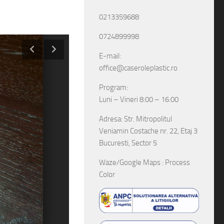
0213359688
0724899998
E-mail:
office@caseroleplastic.ro
Program:
Luni – Vineri 8:00 – 16:00
Adresa: Str. Mitropolitul
Veniamin Costache nr. 22, Etaj 3
Bucuresti, Sector 5
Waze/Google Maps : Process
Color