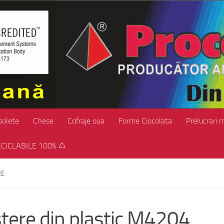
solete
Chese
Cofraje oua
Forme Ciocolata
Prelucrari 
CICLABILE 100% ♺
RE
stere din plastic M4204