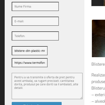
1
2
Blister
Realiza
produse
Blister
– exte
– alve
– alveo