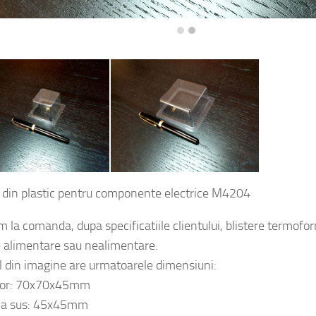
e din plastic pentru componente electrice M4204
m la comanda, dupa specificatiile clientului, blistere termof
 alimentare sau nealimentare.
ul din imagine are urmatoarele dimensiuni:
rior: 70x70x45mm
ola sus: 45x45mm
la jos: 57x57mm