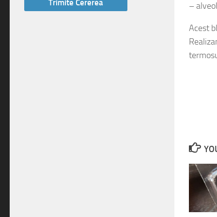
Acest bl
Realiza
termosu
YOU
Blister