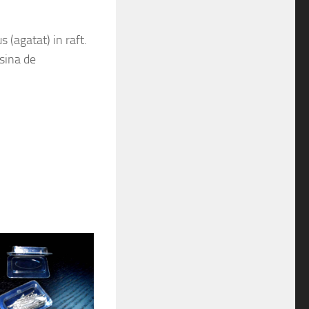
s (agatat) in raft.
asina de