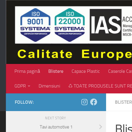
Skip to content
Prima pagină
Blistere
Capace Plastic
Caserole Ca
GDPR
Dimensiuni
♺ TOATE PRODUSELE SUNT RE
FOLLOW:
BLISTE
NEXT STORY
Bli
Tavi automotive 1