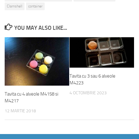
Clamshell
container
YOU MAY ALSO LIKE...
Tavita cu 3 sau 6 alveole
M4223
4 OCTOMBRIE 2023
Tavita cu 4 alveole M4158 si
M4217
12 MARTIE 2018