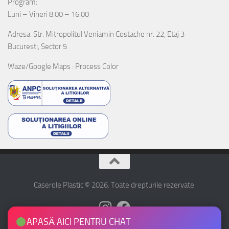
Program:
Luni – Vineri 8:00 – 16:00
Adresa: Str. Mitropolitul Veniamin Costache nr. 22, Etaj 3
Bucuresti, Sector 5
Waze/Google Maps : Process Color
Caserole Plastic © 2026. Toate drepturile rezervate.
APASĂ AICI PENTRU CHAT