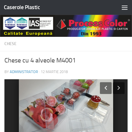
Caserole Plastic
Skip to content
CHESE
Chese cu 4 alveole M4001
BY
ADMINISTRATOR
·
12 MARTIE 2018