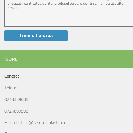
MORE
Contact
Telefon:
0213359688
0724899998
E-mail: office@caseroleplastic.ro