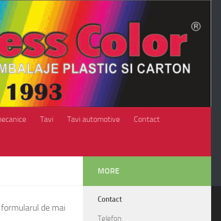
mecanice
Tavi
Tavi automotive
Contact
MORE
Contact
i formularul de mai
Telefon: