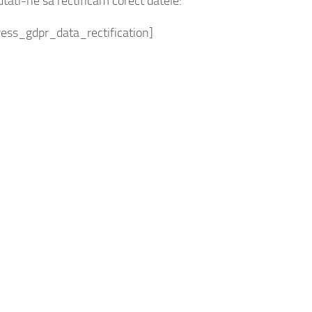
jutati-ne sa rectificam corect datele:
ess_gdpr_data_rectification]