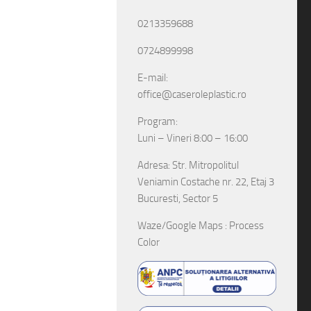
0213359688
0724899998
E-mail:
office@caseroleplastic.ro
Program:
Luni – Vineri 8:00 – 16:00
Adresa: Str. Mitropolitul
Veniamin Costache nr. 22, Etaj 3
Bucuresti, Sector 5
Waze/Google Maps : Process
Color