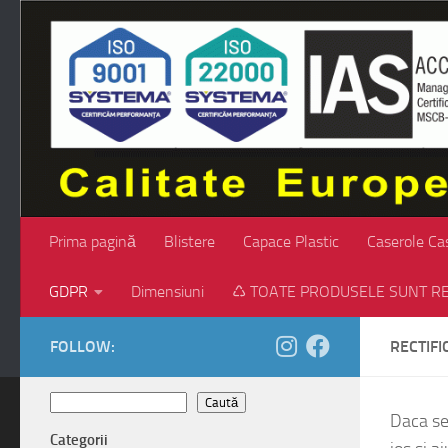
Skip to content
Prima pagină
Blistere
Capace Plastic
Caserole Ca
GDPR
Dimensiuni
♺ TOATE PRODUSELE SUNT RE
FOLLOW:
RECTIFI
Caută
Caută
Daca se
Categorii