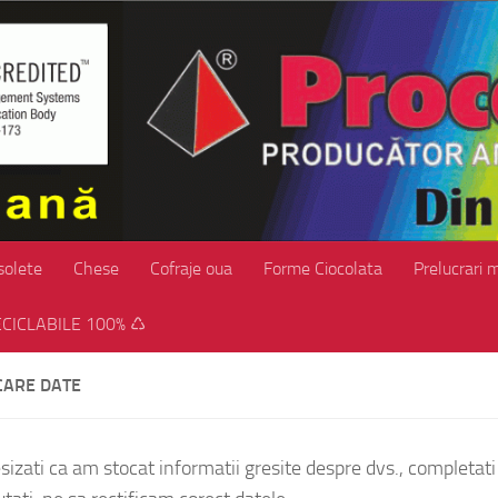
solete
Chese
Cofraje oua
Forme Ciocolata
Prelucrari 
CICLABILE 100% ♺
CARE DATE
sizati ca am stocat informatii gresite despre dvs., completat