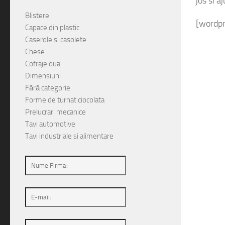
jos si a
Blistere
[wordpr
Capace din plastic
Caserole si casolete
Chese
Cofraje oua
Dimensiuni
Fără categorie
Forme de turnat ciocolata
Prelucrari mecanice
Tavi automotive
Tavi industriale si alimentare