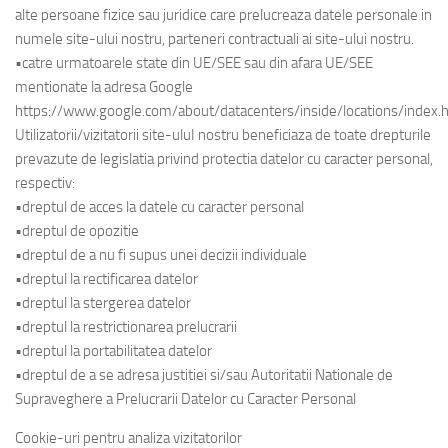
alte persoane fizice sau juridice care prelucreaza datele personale in
numele site-ului nostru, parteneri contractuali ai site-ului nostru.
•catre urmatoarele state din UE/SEE sau din afara UE/SEE
mentionate la adresa Google
https://www.google.com/about/datacenters/inside/locations/index.h
Utilizatorii/vizitatorii site-uluI nostru beneficiaza de toate drepturile
prevazute de legislatia privind protectia datelor cu caracter personal,
respectiv:
•dreptul de acces la datele cu caracter personal
•dreptul de opozitie
•dreptul de a nu fi supus unei decizii individuale
•dreptul la rectificarea datelor
•dreptul la stergerea datelor
•dreptul la restrictionarea prelucrarii
•dreptul la portabilitatea datelor
•dreptul de a se adresa justitiei si/sau Autoritatii Nationale de
Supraveghere a Prelucrarii Datelor cu Caracter Personal
Cookie-uri pentru analiza vizitatorilor