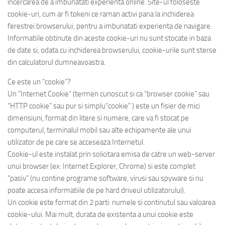
incercarea de a imbunatati experienta online. Site-ul foloseste
cookie-uri, cum ar fi tokeni ce raman activi pana la inchiderea
ferestrei browserului, pentru a imbunatati experienta de navigare.
Informatiile obtinute din aceste cookie-uri nu sunt stocate in baza
de date si, odata cu inchiderea browserului, cookie-urile sunt sterse
din calculatorul dumneavoastra.
Ce este un “cookie”?
Un “Internet Cookie” (termen cunoscut si ca “browser cookie” sau
“HTTP cookie” sau pur si simplu“cookie” ) este un fisier de mici
dimensiuni, format din litere si numere, care va fi stocat pe
computerul, terminalul mobil sau alte echipamente ale unui
utilizator de pe care se acceseaza Internetul.
Cookie-ul este instalat prin solicitara emisa de catre un web-server
unui browser (ex: Internet Explorer, Chrome) si este complet
“pasiv” (nu contine programe software, virusi sau spyware si nu
poate accesa informatiile de pe hard driveul utilizatorului).
Un cookie este format din 2 parti: numele si continutul sau valoarea
cookie-ului. Mai mult, durata de existenta a unui cookie este