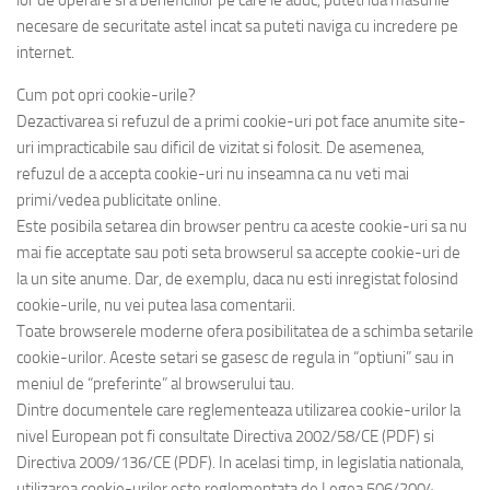
necesare de securitate astel incat sa puteti naviga cu incredere pe
internet.
Cum pot opri cookie-urile?
Dezactivarea si refuzul de a primi cookie-uri pot face anumite site-
uri impracticabile sau dificil de vizitat si folosit. De asemenea,
refuzul de a accepta cookie-uri nu inseamna ca nu veti mai
primi/vedea publicitate online.
Este posibila setarea din browser pentru ca aceste cookie-uri sa nu
mai fie acceptate sau poti seta browserul sa accepte cookie-uri de
la un site anume. Dar, de exemplu, daca nu esti inregistat folosind
cookie-urile, nu vei putea lasa comentarii.
Toate browserele moderne ofera posibilitatea de a schimba setarile
cookie-urilor. Aceste setari se gasesc de regula in “optiuni” sau in
meniul de “preferinte” al browserului tau.
Dintre documentele care reglementeaza utilizarea cookie-urilor la
nivel European pot fi consultate Directiva 2002/58/CE (PDF) si
Directiva 2009/136/CE (PDF). In acelasi timp, in legislatia nationala,
utilizarea cookie-urilor este reglementata de Legea 506/2004