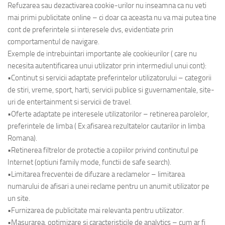
Refuzarea sau dezactivarea cookie-urilor nu inseamna ca nu veti
mai primi publicitate online – ci doar ca aceasta nu va mai putea tine
cont de preferintele si interesele dvs, evidentiate prin
comportamentul de navigare.
Exemple de intrebuintari importante ale cookieurilor ( care nu
necesita autentificarea unui utilizator prin intermediul unui cont):
•Continut si servicii adaptate preferintelor utilizatorului – categorii
de stiri, vreme, sport, harti, servicii publice si guvernamentale, site-
uri de entertainment si servicii de travel.
•Oferte adaptate pe interesele utilizatorilor – retinerea parolelor,
preferintele de limba ( Ex:afisarea rezultatelor cautarilor in limba
Romana).
•Retinerea filtrelor de protectie a copiilor privind continutul pe
Internet (optiuni family mode, functii de safe search).
•Limitarea frecventei de difuzare a reclamelor – limitarea
numarului de afisari a unei reclame pentru un anumit utilizator pe
un site.
•Furnizarea de publicitate mai relevanta pentru utilizator.
•Masurarea, optimizare si caracteristicile de analytics – cum ar fi