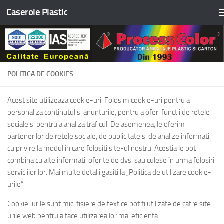
Caserole Plastic
Skip to content
POLITICA DE COOKIES
Acest site utilizeaza cookie-uri. Folosim cookie-uri pentru a
personaliza continutul si anunturile, pentru a oferi functii de retele
sociale si pentru a analiza traficul. De asemenea, le oferim
partenerilor de retele sociale, de publicitate si de analize informatii
cu privire la modul în care folositi site-ul nostru. Acestia le pot
combina cu alte informatii oferite de dvs. sau culese în urma folosirii
serviciilor lor. Mai multe detalii gasiti la „Politica de utilizare cookie-
urile”
Cookie-urile sunt mici fisiere de text ce pot fi utilizate de catre site-
urile web pentru a face utilizarea lor mai eficienta.