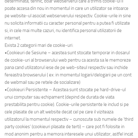
determinata; tehnic, doar webserverul care a trimis cookie-ul il
poate accesa din nou in momentul in care un utilizator se intoarce
pe website-ul asociat webserverului respectiv. Cookie-urile in sine
nu solicita informatii cu caracter personal pentru a putea fi utilizate
si, in cele mai multe cazuri, nu identifica personal utilizatorii de
internet.
Exista 2 categorii mari de cookie-uri:
•Cookieuri de Sesiune – acestea sunt stocate temporar in dosarul
de cookie-uri al browserului web pentru ca acesta sa le memoreze
pana cand utilizatorul iese de pe web-siteul respectiv sau inchide
fereastra browserului ( ex: in momentul logarii/delogarii pe un cont
de webmail sau pe retele de socializare)
•Cookieuri Persistente – Acestea sunt stocate pe hard-drive-ul
unui computer sau echipament (depind de durata de viata
prestabilita pentru cookie). Cookie-urile persistente le includ si pe
cele plasate de un alt website decat cel pe care il viziteaza
utilizatorul la momentul respectiv – cunoscute sub numele de ‘third
party cookies’ (cookieuri plasate de terti) – care pot fi folosite in
mod anonim pentru a memora interesele unui utilizator, astfel incat