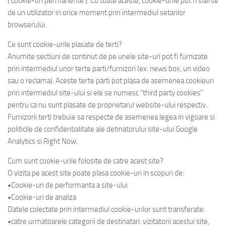
(‘cookie-uri permanente‘). Cu toate aceste, cookie-urile pot fi sterse
de un utilizator in orice moment prin intermediul setarilor
browserului.
Ce sunt cookie-urile plasate de terti?
Anumite sectiuni de continut de pe unele site-uri pot fi furnizate
prin intermediul unor terte parti/furnizori (ex: news box, un video
sau o reclama). Aceste terte parti pot plasa de asemenea cookieuri
prin intermediul site-ului si ele se numesc “third party cookies”
pentru ca nu sunt plasate de proprietarul website-ului respectiv.
Furnizorii terti trebuie sa respecte de asemenea legea in vigoare si
politicile de confidentialitate ale detinatorului site-ului Google
Analytics si Right Now.
Cum sunt cookie-urile folosite de catre acest site?
O vizita pe acest site poate plasa cookie-uri in scopuri de:
•Cookie-uri de performanta a site-ului
•Cookie-uri de analiza
Datele colectate prin intermediul cookie-urilor sunt transferate:
•catre urmatoarele categorii de destinatari: vizitatorii acestui site,