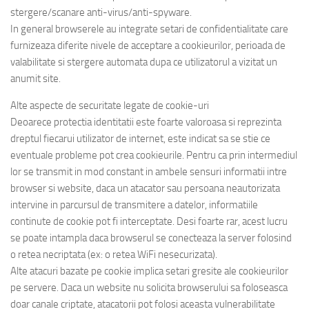
stergere/scanare anti-virus/anti-spyware.
In general browserele au integrate setari de confidentialitate care
furnizeaza diferite nivele de acceptare a cookieurilor, perioada de
valabilitate si stergere automata dupa ce utilizatorul a vizitat un
anumit site.
Alte aspecte de securitate legate de cookie-uri
Deoarece protectia identitatii este foarte valoroasa si reprezinta
dreptul fiecarui utilizator de internet, este indicat sa se stie ce
eventuale probleme pot crea cookieurile. Pentru ca prin intermediul
lor se transmit in mod constant in ambele sensuri informatii intre
browser si website, daca un atacator sau persoana neautorizata
intervine in parcursul de transmitere a datelor, informatiile
continute de cookie pot fi interceptate. Desi foarte rar, acest lucru
se poate intampla daca browserul se conecteaza la server folosind
o retea necriptata (ex: o retea WiFi nesecurizata).
Alte atacuri bazate pe cookie implica setari gresite ale cookieurilor
pe servere. Daca un website nu solicita browserului sa foloseasca
doar canale criptate, atacatorii pot folosi aceasta vulnerabilitate