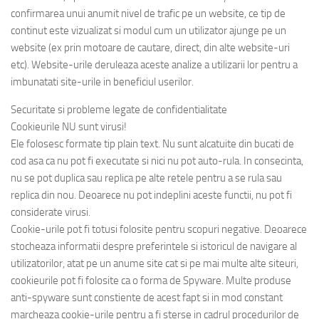
confirmarea unui anumit nivel de trafic pe un website, ce tip de
continut este vizualizat si modul cum un utilizator ajunge pe un
website (ex prin motoare de cautare, direct, din alte website-uri
etc). Website-urile deruleaza aceste analize a utilizarii lor pentru a
imbunatati site-urile in beneficiul userilor.
Securitate si probleme legate de confidentialitate
Cookieurile NU sunt virusi!
Ele folosesc formate tip plain text. Nu sunt alcatuite din bucati de
cod asa ca nu pot fi executate si nici nu pot auto-rula. In consecinta,
nu se pot duplica sau replica pe alte retele pentru a se rula sau
replica din nou. Deoarece nu pot indeplini aceste functii, nu pot fi
considerate virusi.
Cookie-urile pot fi totusi folosite pentru scopuri negative. Deoarece
stocheaza informatii despre preferintele si istoricul de navigare al
utilizatorilor, atat pe un anume site cat si pe mai multe alte siteuri,
cookieurile pot fi folosite ca o forma de Spyware. Multe produse
anti-spyware sunt constiente de acest fapt si in mod constant
marcheaza cookie-urile pentru a fi sterse in cadrul procedurilor de