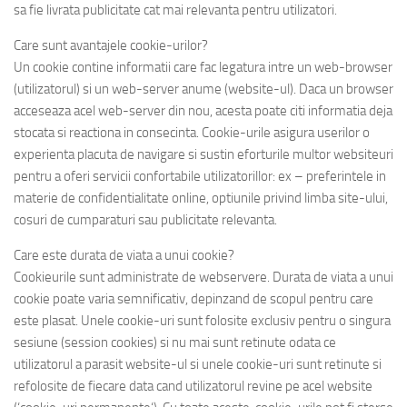
sa fie livrata publicitate cat mai relevanta pentru utilizatori.
Care sunt avantajele cookie-urilor?
Un cookie contine informatii care fac legatura intre un web-browser
(utilizatorul) si un web-server anume (website-ul). Daca un browser
acceseaza acel web-server din nou, acesta poate citi informatia deja
stocata si reactiona in consecinta. Cookie-urile asigura userilor o
experienta placuta de navigare si sustin eforturile multor websiteuri
pentru a oferi servicii confortabile utilizatorillor: ex – preferintele in
materie de confidentialitate online, optiunile privind limba site-ului,
cosuri de cumparaturi sau publicitate relevanta.
Care este durata de viata a unui cookie?
Cookieurile sunt administrate de webservere. Durata de viata a unui
cookie poate varia semnificativ, depinzand de scopul pentru care
este plasat. Unele cookie-uri sunt folosite exclusiv pentru o singura
sesiune (session cookies) si nu mai sunt retinute odata ce
utilizatorul a parasit website-ul si unele cookie-uri sunt retinute si
refolosite de fiecare data cand utilizatorul revine pe acel website