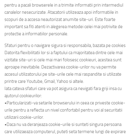
pentru a pacali browserele in a trimite informatii prin intermediul
canalelor nesecurizate. Atacatorii utilizeaza apoi informatiile in
scopuri de a accesa neautorizat anumite site-uri. Este foarte
important sa fiti atenti in alegerea metodei celei mai potrivite de
protectie a informatiilor personale.
Sfaturi pentru o navigare sigura si responsabila, bazata pe cookies
Datorita flexibilitatii lor si a faptului ca majoritatea dintre cele mai
vizitate site-uri si cele mai mari folosesc cookieuri, acestea sunt
aproape inevitabile. Dezactivarea cookie-urilor nu va permite
accesul utilizatorului pe site-urile cele mai raspandite si utilizate
printre care Youtube, Gmail, Yahoo si altele.
Iata cateva sfaturi care va pot asigura ca nevigati fara griji insa cu
ajutorul cookieurilor:
•Particularizati-va setarile browserului in ceea ce priveste cookie-
urile pentru a reflecta un nivel confortabil pentru voi al securitatii
utilizarii cookie-urilor.
•Daca nu va deranjeaza cookie-urile si sunteti singura persoana
care utilizaeaza computerul, puteti seta termene lungi de expirare