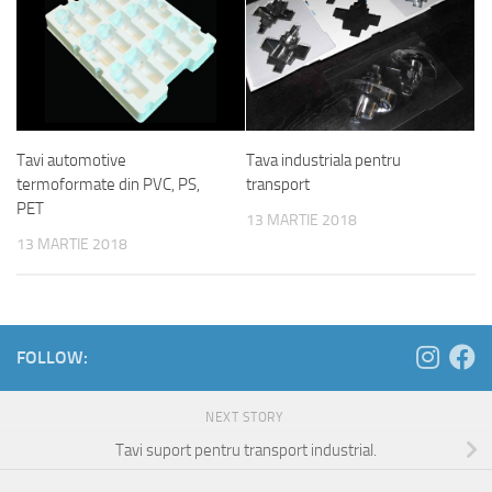
Tava industriala pentru
Tavi automotive
transport
termoformate din PVC, PS,
PET
13 MARTIE 2018
13 MARTIE 2018
FOLLOW:
NEXT STORY
Tavi suport pentru transport industrial.