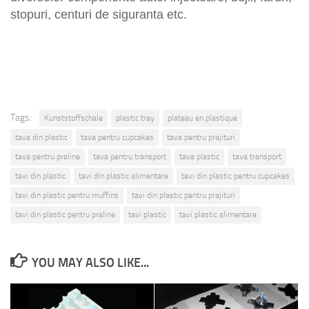
stopuri, centuri de siguranta etc.
Tags:
Kunststoffschale
plastic tray
plateau en plastique
tava din plastic
tava pentru cupcakes
tava pentru prajituri
tava pentru praline
tava pentru transport
tava plastic
tava transport
tavi din plastic
tavi din plastic alimentare
tavi din plastic pentru cupcakes
tavi din plastic pentru muffins
tavi din plastic pentru prajituri
tavi din plastic pentru praline
tavi plastic
tavi plastic alimentare
YOU MAY ALSO LIKE...