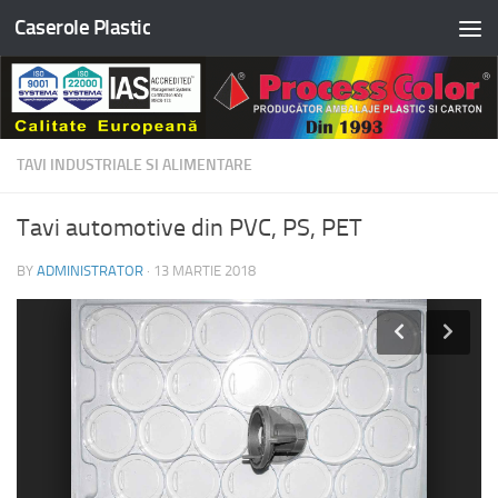
Caserole Plastic
Skip to content
TAVI INDUSTRIALE SI ALIMENTARE
Tavi automotive din PVC, PS, PET
BY
ADMINISTRATOR
·
13 MARTIE 2018