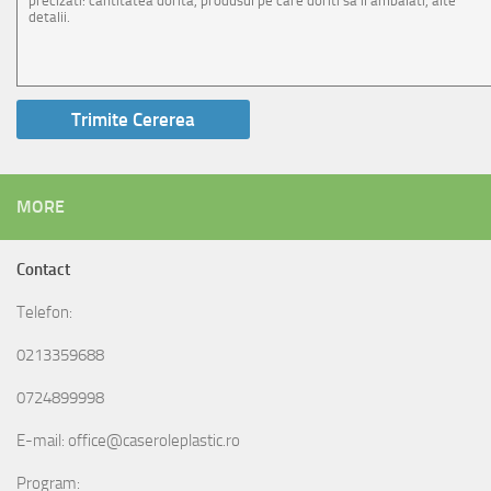
MORE
Contact
Telefon:
0213359688
0724899998
E-mail: office@caseroleplastic.ro
Program: