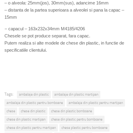
– o alveola: 25mm(jos), 30mm(sus), adancime 16mm
– distanta de la partea superioara a alveolei si pana la capac –
15mm
–
capacul – 163x232x34mm M4185/4206
Chesele se pot produce separat, fara capac.
Putem realiza si alte modele de chese din plastic, in functie de
specificatiile clientului.
Tags:
ambalaje din plastic
ambalaje din plastic martipan
ambalaje din plastic pentru bomboane
ambalaje din plastic pentru martipan
chese
chese din plastic
chese din plastic bomboane
chese din plastic martipan
chese din plastic pentru bomboane
chese din plastic pentru martipan
chese plastic pentru bomboane