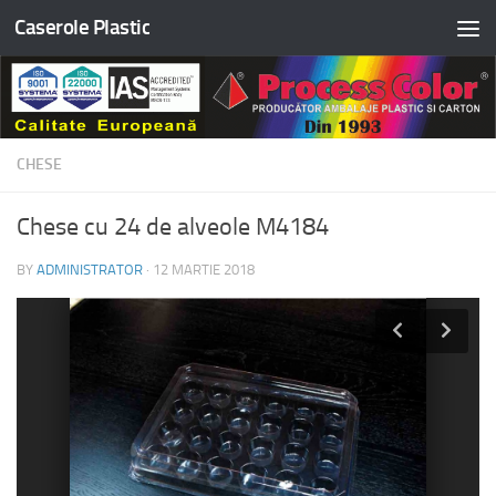
Caserole Plastic
Skip to content
CHESE
Chese cu 24 de alveole M4184
BY
ADMINISTRATOR
·
12 MARTIE 2018