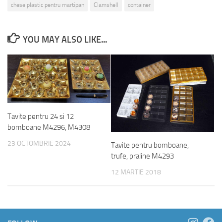
chese plastic pentru martipan
Clamshell
container
YOU MAY ALSO LIKE...
Tavite pentru 24 si 12
bomboane M4296, M4308
23 OCTOMBRIE 2024
Tavite pentru bomboane,
trufe, praline M4293
12 MARTIE 2018