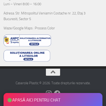
Luni – Vineri 8:00 – 16:00
Adresa: Str. Mitropolitul Veniamin Costache nr. 22, Etaj 3
Bucuresti, Sector 5
Waze/Google Maps : Process Color
Caserole Plastic © 2026. Toate drepturile rezervate.
APASĂ AICI PENTRU CHAT