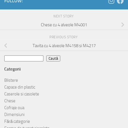
FOLLOW:
NEXT STORY
Chese cu 4 alveole M4001
PREVIOUS STORY
Tavita cu 4 alveole M4158 si M4217
Caută
Caută
Categorii
Blistere
Capace din plastic
Caserole si casolete
Chese
Cofraje oua
Dimensiuni
Fără categorie