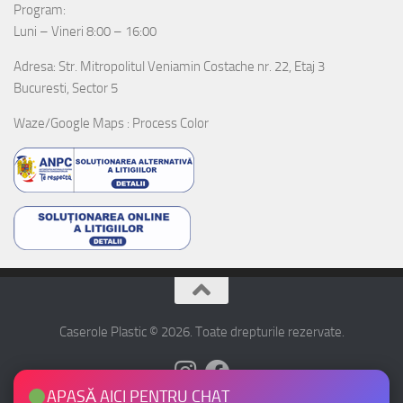
Program:
Luni – Vineri 8:00 – 16:00
Adresa: Str. Mitropolitul Veniamin Costache nr. 22, Etaj 3
Bucuresti, Sector 5
Waze/Google Maps : Process Color
Caserole Plastic © 2026. Toate drepturile rezervate.
APASĂ AICI PENTRU CHAT