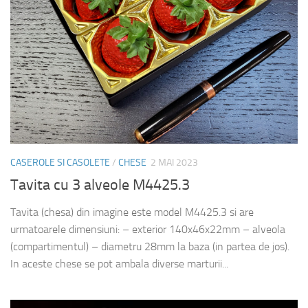
CASEROLE SI CASOLETE
/
CHESE
2 MAI 2023
Tavita cu 3 alveole M4425.3
Tavita (chesa) din imagine este model M4425.3 si are
urmatoarele dimensiuni: – exterior 140x46x22mm – alveola
(compartimentul) – diametru 28mm la baza (in partea de jos).
In aceste chese se pot ambala diverse marturii...