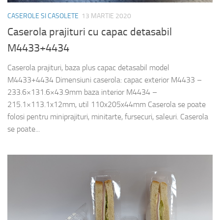
CASEROLE SI CASOLETE
13 MARTIE 2020
Caserola prajituri cu capac detasabil
M4433+4434
Caserola prajituri, baza plus capac detasabil model
M4433+4434 Dimensiuni caserola: capac exterior M4433 –
233.6×131.6×43.9mm baza interior M4434 –
215.1×113.1x12mm, util 110x205x44mm Caserola se poate
folosi pentru miniprajituri, minitarte, fursecuri, saleuri. Caserola
se poate...