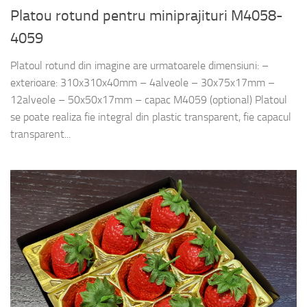
Platou rotund pentru miniprajituri M4058-
4059
Platoul rotund din imagine are urmatoarele dimensiuni: –
exterioare: 310x310x40mm – 4alveole – 30x75x17mm –
12alveole – 50x50x17mm – capac M4059 (optional) Platoul
se poate realiza fie integral din plastic transparent, fie capacul
transparent...