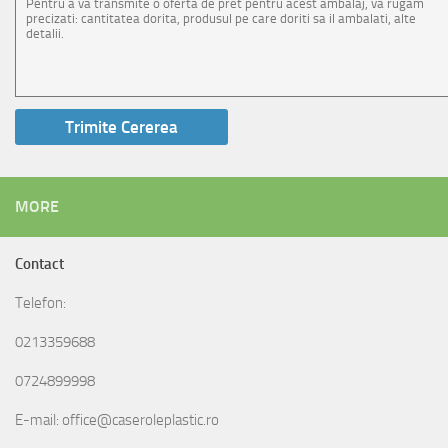
MORE
Contact
Telefon:
0213359688
0724899998
E-mail: office@caseroleplastic.ro