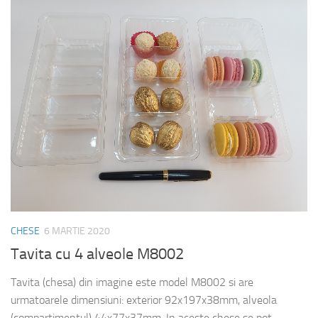
CHESE
6 MARTIE 2020
Tavita cu 4 alveole M8002
Tavita (chesa) din imagine este model M8002 si are
urmatoarele dimensiuni: exterior 92x197x38mm, alveola
(compartimentul) 44x77x37mm. In aceste chese se pot