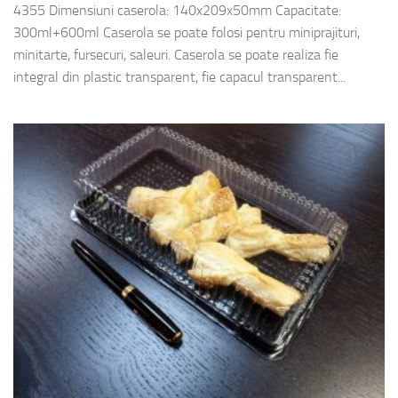
4355 Dimensiuni caserola: 140x209x50mm Capacitate:
300ml+600ml Caserola se poate folosi pentru miniprajituri,
minitarte, fursecuri, saleuri. Caserola se poate realiza fie
integral din plastic transparent, fie capacul transparent...