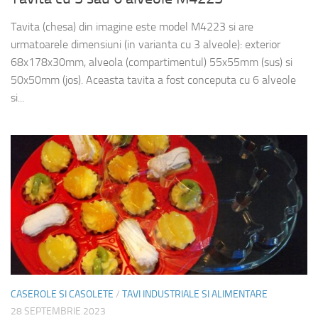
Tavita (chesa) din imagine este model M4223 si are
urmatoarele dimensiuni (in varianta cu 3 alveole): exterior
68x178x30mm, alveola (compartimentul) 55x55mm (sus) si
50x50mm (jos). Aceasta tavita a fost conceputa cu 6 alveole
si...
CASEROLE SI CASOLETE
/
TAVI INDUSTRIALE SI ALIMENTARE
28 SEPTEMBRIE 2023