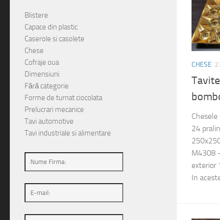
Blistere
Capace din plastic
Caserole si casolete
Chese
Cofraje oua
CHESE
2
Dimensiuni
Tavite
Fără categorie
bomb
Forme de turnat ciocolata
Prelucrari mecanice
Chesele 
Tavi automotive
24 pralin
Tavi industriale si alimentare
250x250
M4308 – 
exterio
In aceste