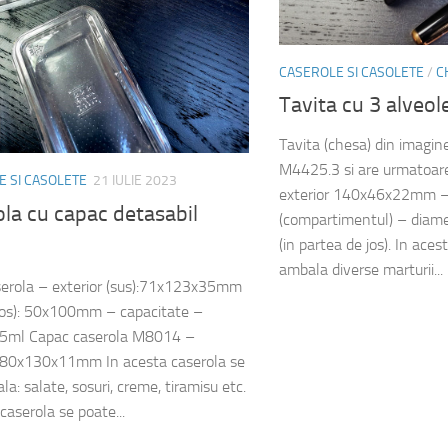
CASEROLE SI CASOLETE
/
C
Tavita cu 3 alveo
Tavita (chesa) din imagin
M4425.3 si are urmatoare
 SI CASOLETE
21 IULIE 2023
exterior 140x46x22mm –
la cu capac detasabil
(compartimentul) – diam
l
(in partea de jos). In ace
ambala diverse marturii...
erola – exterior (sus):71x123x35mm
jos): 50x100mm – capacitate –
85ml Capac caserola M8014 –
: 80x130x11mm In acesta caserola se
a: salate, sosuri, creme, tiramisu etc.
caserola se poate...