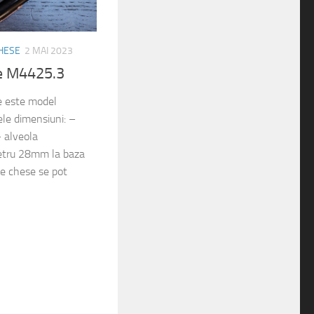
HESE
2 MAI 2023
le M4425.3
e este model
le dimensiuni: –
 alveola
etru 28mm la baza
ste chese se pot