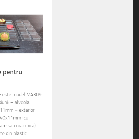
e pentru
ine este model M4309
iuni: – alveola
x11mm – exterior
40x11mm (cu
are sau mai mica)
e din plastic...