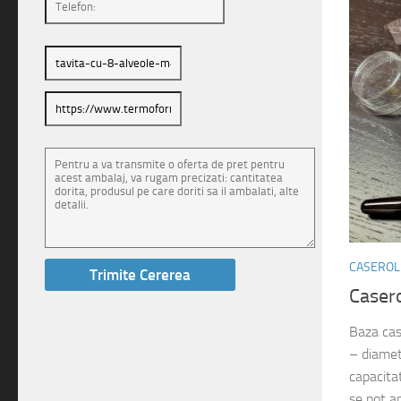
CASEROLE
Caser
Baza cas
– diame
capacita
se pot a