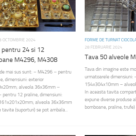
3 OCTOMBRIE 2024
FORME DE TURNAT CIOCOL
28 FEBRUARIE 2024
 pentru 24 si 12
Tava 50 alveole 
oane M4296, M4308
Tava din imagine este m
de mai sus sunt: – M4296 – pentru
urmatoarele dimensiuni: 
e, dimensiuni: exterior
154x304x10mm – alveo
x20mm; alveola 36x36mm –
In aceasta tavita compar
pentru 12 praline, dimensiuni:
expune diverse produse a
r 161x201x20mm; alveola 36x36mm
bomboane, praline, trufe) 
 tavite (suporturi) se pot ambala...