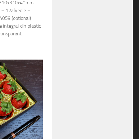
e: 310x310x40mm –
– 12alveole –
059 (optional)
e integral din plastic
ransparent...