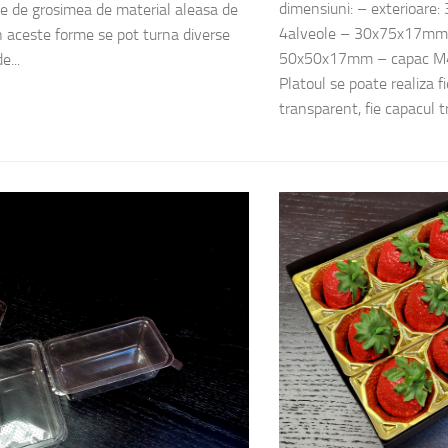
dimensiuni: – exterioar
tie de grosimea de material aleasa de
4alveole – 30x75x17mm 
In aceste forme se pot turna diverse
50x50x17mm – capac M4
e...
Platoul se poate realiza fi
transparent, fie capacul t