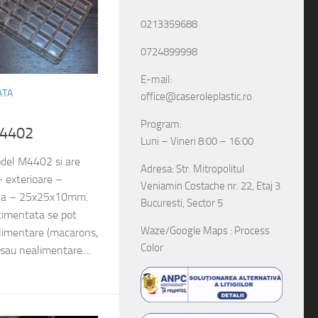
0213359688
0724899998
E-mail:
ATA
office@caseroleplastic.ro
Program:
M4402
Luni – Vineri 8:00 – 16:00
odel M4402 si are
Adresa: Str. Mitropolitul
– exterioare –
Veniamin Costache nr. 22, Etaj 3
la – 25x25x10mm.
Bucuresti, Sector 5
timentata se pot
Waze/Google Maps : Process
limentare (macarons,
Color
sau nealimentare....