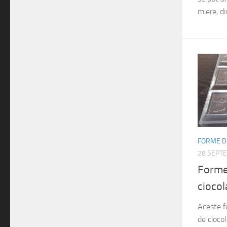
miere, di
FORME D
28 SEPT
Forme
cioco
Aceste f
de ciocol