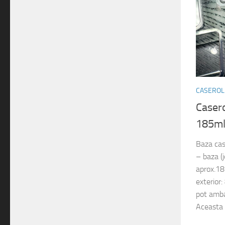
CASEROLE
Casero
185m
Baza cas
– baza (
aprox.1
exterior
pot ambal
Aceasta 