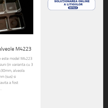
 alveole M4223
ine este model M4223
iuni (in varianta cu 3
8x30mm, alveola
m (sus) si
avita a fost
..