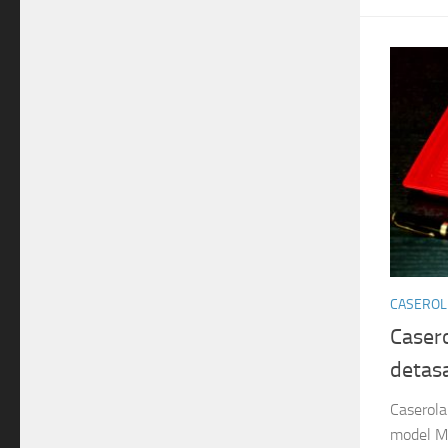
CASEROLE
Casero
detas
Caserola 
model M