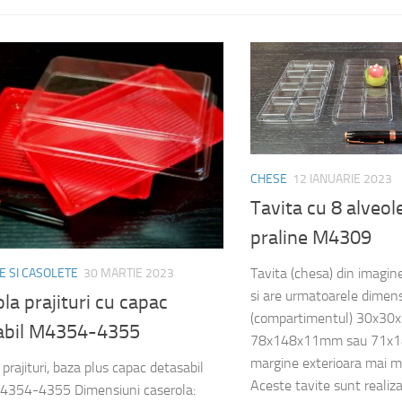
CHESE
12 IANUARIE 2023
Tavita cu 8 alveol
praline M4309
Tavita (chesa) din imag
 SI CASOLETE
30 MARTIE 2023
si are urmatoarele dimens
la prajituri cu capac
(compartimentul) 30x30
abil M4354-4355
78x148x11mm sau 71x1
margine exterioara mai m
prajituri, baza plus capac detasabil
Aceste tavite sunt realizat
4354-4355 Dimensiuni caserola: