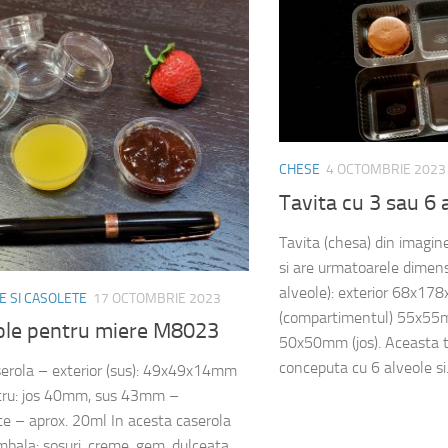
CHESE
4 OCTOMBRIE 2023
Tavita cu 3 sau 6
Tavita (chesa) din imag
si are urmatoarele dimens
alveole): exterior 68x17
 SI CASOLETE
17 OCTOMBRIE 2023
(compartimentul) 55x55m
ole pentru miere M8023
50x50mm (jos). Aceasta t
conceputa cu 6 alveole si.
erola – exterior (sus): 49x49x14mm
tru: jos 40mm, sus 43mm –
te – aprox. 20ml In acesta caserola
mbala: sosuri, creme, gem, dulceata,