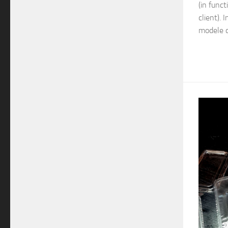
(in func
client). 
modele d