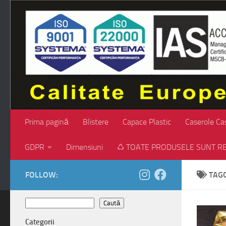
Skip to content
Prima pagină
Blistere
Capace Plastic
Caserole Ca
GDPR
Dimensiuni
♺ TOATE PRODUSELE SUNT RE
FOLLOW:
TAG
Caută
Caută
Categorii