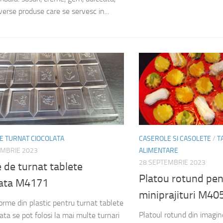
verse produse care se servesc in...
E TURNAT CIOCOLATA
CASEROLE SI CASOLETE
/
T
EMBRIE 2023
ALIMENTARE
28 SEPTEMBRIE 2023
 de turnat tablete
Platou rotund pen
lata M4171
miniprajituri M4
orme din plastic pentru turnat tablete
Platoul rotund din imagi
ata se pot folosi la mai multe turnari