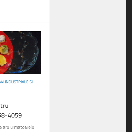
AVI INDUSTRIALE SI
tru
058-4059
ne are urmatoarele