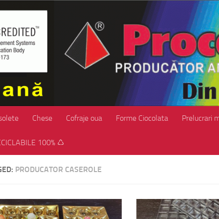
solete
Chese
Cofraje oua
Forme Ciocolata
Prelucrari 
CICLABILE 100% ♺
GED:
PRODUCATOR CASEROLE