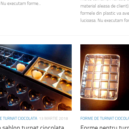
. Nu executam forme...
material aleasa de client)
formele din plastic va av
lucioasa. Nu executam for
E TURNAT CIOCOLATA
13 MARTIE 2018
FORME DE TURNAT CIOCOL
 sablon turnat ciocolata
Forme pentru turn