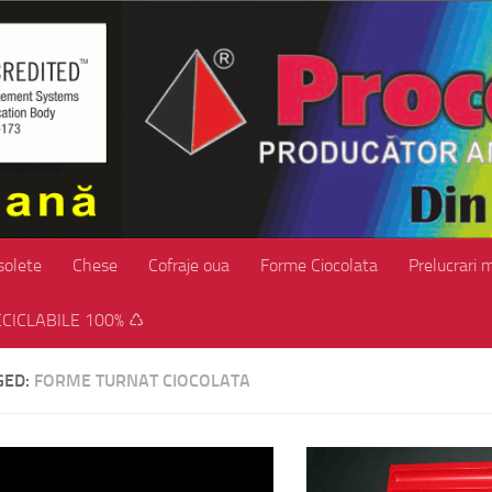
solete
Chese
Cofraje oua
Forme Ciocolata
Prelucrari 
CICLABILE 100% ♺
GED:
FORME TURNAT CIOCOLATA