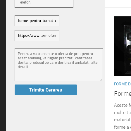
FORME D
Forme
Aceste fo
multe tu
material 
formele 