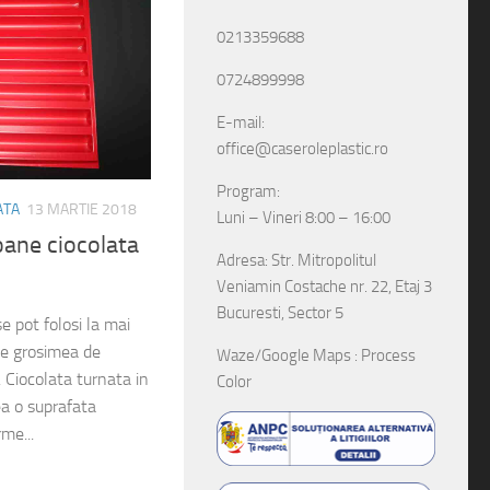
0213359688
0724899998
E-mail:
office@caseroleplastic.ro
Program:
ATA
13 MARTIE 2018
Luni – Vineri 8:00 – 16:00
ane ciocolata
Adresa: Str. Mitropolitul
Veniamin Costache nr. 22, Etaj 3
Bucuresti, Sector 5
e pot folosi la mai
 de grosimea de
Waze/Google Maps : Process
. Ciocolata turnata in
Color
ea o suprafata
me...