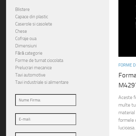
Blistere
Capace din plastic
Caserole si casolete
Chese
Cofraje oua
Dimensiuni
Fără categorie
Forme de turnat ciocolata
FORME D
Prelucrari mecanice
Forma 
Tavi automotive
Tavi industriale si alimentare
M429
Aceste fo
multe tu
material 
formele 
lucioasa