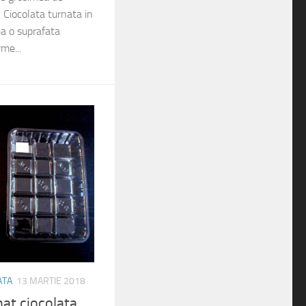
. Ciocolata turnata in
ea o suprafata
me...
ATA
13 MARTIE 2018
at ciocolata