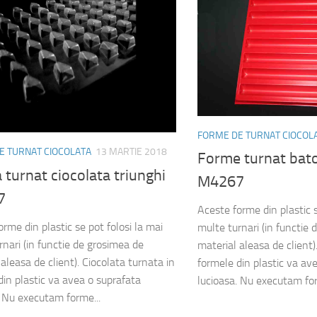
FORME DE TURNAT CIOCOL
E TURNAT CIOCOLATA
13 MARTIE 2018
Forme turnat bato
turnat ciocolata triunghi
M4267
7
Aceste forme din plastic s
rme din plastic se pot folosi la mai
multe turnari (in functie
rnari (in functie de grosimea de
material aleasa de client)
aleasa de client). Ciocolata turnata in
formele din plastic va av
din plastic va avea o suprafata
lucioasa. Nu executam for
. Nu executam forme...