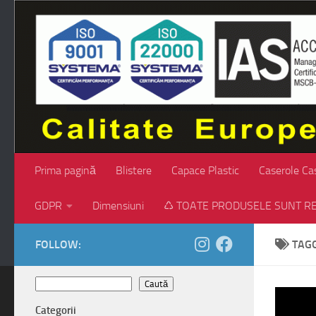
Skip to content
Prima pagină
Blistere
Capace Plastic
Caserole Ca
GDPR
Dimensiuni
♺ TOATE PRODUSELE SUNT RE
FOLLOW:
TAG
Caută
Caută
Categorii