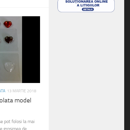
ATA
13 MARTIE 2018
olata model
e pot folosi la mai
 de grosimea de