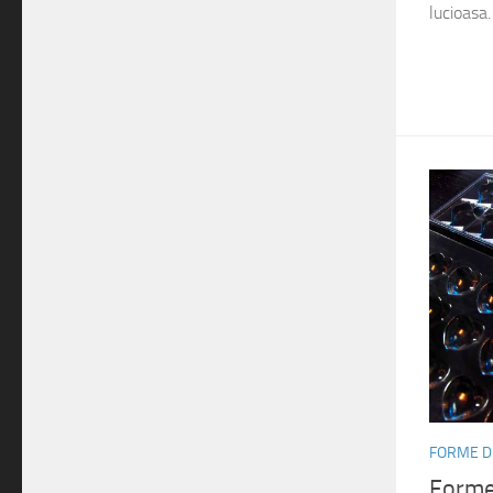
lucioasa
FORME D
Forme