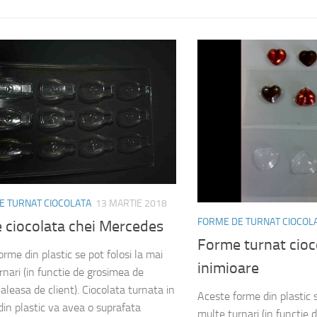
E TURNAT CIOCOLATA
13 MARTIE 2018
FORME DE TURNAT CIOCOL
 ciocolata chei Mercedes
Forme turnat cioc
rme din plastic se pot folosi la mai
inimioare
rnari (in functie de grosimea de
aleasa de client). Ciocolata turnata in
Aceste forme din plastic s
din plastic va avea o suprafata
multe turnari (in functie