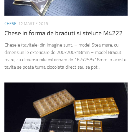
CHESE
12 MARTIE 2018
Chese in forma de braduti si stelute M4222
Chesele (tavitele) din imagine sunt: – model Stea mare, cu
dimensiunile exterioare de 200x200x18mm – model Bradut
mare, cu dimensiunile exterioare de 167x258x18mm In aceste
tavite se poate turna ciocolata direct sau se pot...