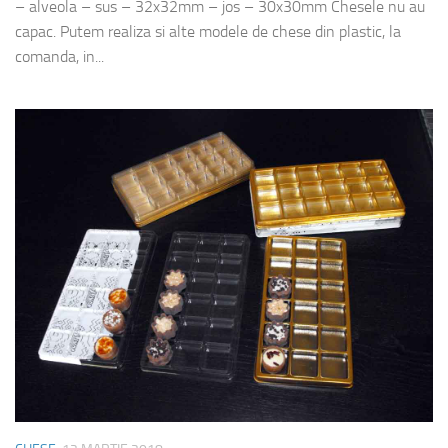
– alveola – sus – 32x32mm – jos – 30x30mm Chesele nu au
capac. Putem realiza si alte modele de chese din plastic, la
comanda, in...