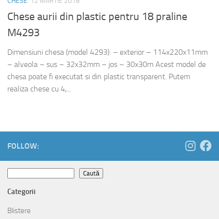
CHESE
12 MARTIE 2018
Chese aurii din plastic pentru 18 praline
M4293
Dimensiuni chesa (model 4293): – exterior – 114x220x11mm
– alveola – sus – 32x32mm – jos – 30x30m Acest model de
chesa poate fi executat si din plastic transparent. Putem
realiza chese cu 4,...
FOLLOW:
Caută
Caută
Categorii
Blistere