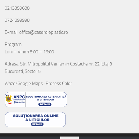
0213359688
0724899998
E-mail: office@caseroleplastic.ro
Program:
Luni – Vineri 8:00 – 16:00
Adresa: Str. Mitropolitul Veniamin Costache nr. 22, Etaj 3
Bucuresti, Sector 5
Waze/Google Maps : Process Color