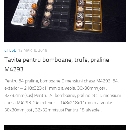
CHESE
12 MARTIE 2018
Tavite pentru bomboane, trufe, praline
M4293
Pentru 54 praline, bomboane Dimensiuni chesa M4293-54:
exterior – 218x323x11mm o alveola: 30x30mm(jos) ,
32x32mm(sus) Pentru 24 bomboane, praline etc. Dimensiuni
chesa M4293-24: exterior – 148x218x11mm o alveola:
30x30mm(jos) , 32x32mm(sus) Pentru 18 alveole...