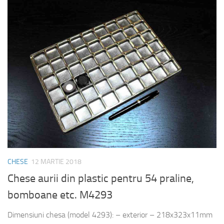
CHESE
12 MARTIE 2018
Chese aurii din plastic pentru 54 praline,
bomboane etc. M4293
Dimensiuni chesa (model 4293): – exterior – 218x323x11mm