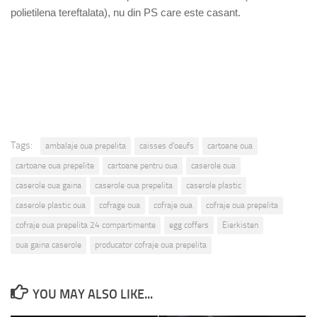
polietilena tereftalata), nu din PS care este casant.
Tags:
ambalaje oua prepelita
caisses d'oeufs
cartoane oua
cartoane oua prepelite
cartoane pentru oua
caserole oua
caserole oua gaina
caserole oua prepelita
caserole plastic
caserole plastic oua
cofrage oua
cofraje oua
cofraje oua prepelita
cofraje oua prepelita 24 compartimente
egg coffers
Eierkisten
oua gaina caserole
producator cofraje oua prepelita
YOU MAY ALSO LIKE...