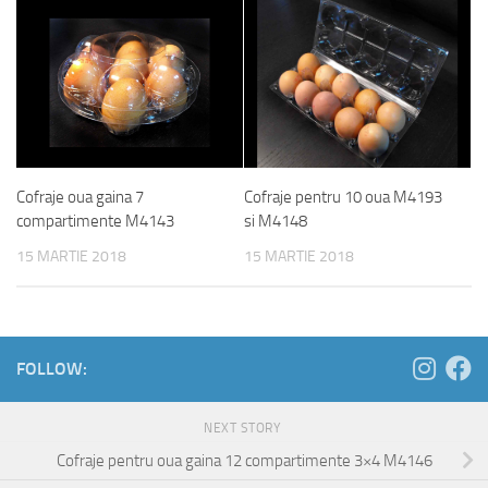
Cofraje oua gaina 7
Cofraje pentru 10 oua M4193
compartimente M4143
si M4148
15 MARTIE 2018
15 MARTIE 2018
FOLLOW:
NEXT STORY
Cofraje pentru oua gaina 12 compartimente 3×4 M4146