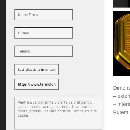
1
2
Dimensi
– exte
– inte
Putem r