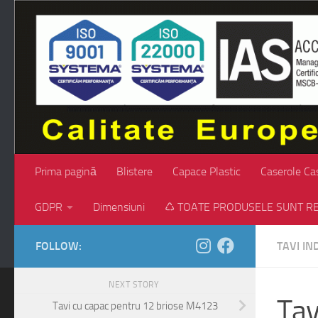
Skip to content
Prima pagină
Blistere
Capace Plastic
Caserole Ca
GDPR
Dimensiuni
♺ TOATE PRODUSELE SUNT RE
FOLLOW:
TAVI IN
NEXT STORY
Tav
Tavi cu capac pentru 12 briose M4123