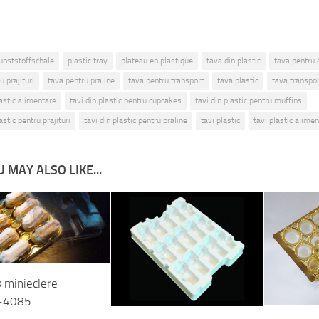
unststoffschale
plastic tray
plateau en plastique
tava din plastic
tava pentru
u prajituri
tava pentru praline
tava pentru transport
tava plastic
tava transpor
lastic alimentare
tavi din plastic pentru cupcakes
tavi din plastic pentru muffins
astic pentru prajituri
tavi din plastic pentru praline
tavi plastic
tavi plastic alime
 MAY ALSO LIKE...
8 minieclere
-4085