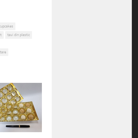
 cupcakes
t
tavi din plastic
ntare