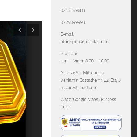
0213359688
0724899998
E-mail:
office@caseroleplastic.ro
Program:
Luni – Vineri 8:00 – 16:00
Adresa: Str. Mitropolitul
Veniamin Costache nr. 22, Etaj 3
Bucuresti, Sector 5
Waze/Google Maps : Process
Color