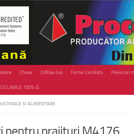
solete
Chese
Cofraje oua
Forme Ciocolata
Prelucrari 
CICLABILE 100% ♺
DUSTRIALE SI ALIMENTARE
i pentru prajituri M4176