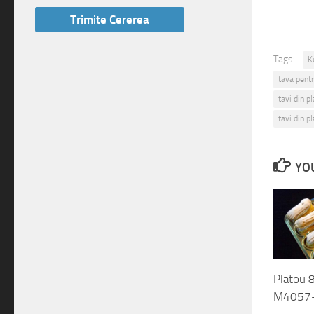
Tags:
K
tava pentr
tavi din p
tavi din pl
YOU
Platou 
M4057