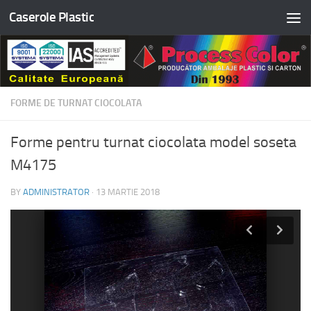
Caserole Plastic
Skip to content
FORME DE TURNAT CIOCOLATA
Forme pentru turnat ciocolata model soseta
M4175
BY
ADMINISTRATOR
·
13 MARTIE 2018