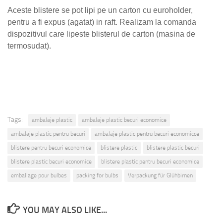
Aceste blistere se pot lipi pe un carton cu euroholder,
pentru a fi expus (agatat) in raft. Realizam la comanda
dispozitivul care lipeste blisterul de carton (masina de
termosudat).
Tags:
ambalaje plastic
ambalaje plastic becuri economice
ambalaje plastic pentru becuri
ambalaje plastic pentru becuri economicce
blistere pentru becuri economice
blistere plastic
blistere plastic becuri
blistere plastic becuri economice
blistere plastic pentru becuri economice
emballage pour bulbes
packing for bulbs
Verpackung für Glühbirnen
YOU MAY ALSO LIKE...